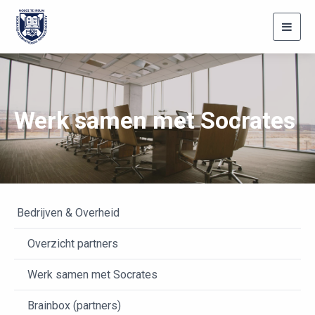
Toggl
navig
Werk samen met Socrates
Bedrijven & Overheid
Overzicht partners
Werk samen met Socrates
Brainbox (partners)