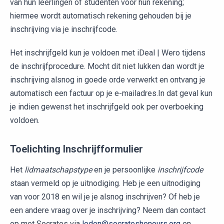
van hun leerlingen of studenten voor hun rekening;
hiermee wordt automatisch rekening gehouden bij je
inschrijving via je inschrijfcode.
Het inschrijfgeld kun je voldoen met iDeal | Wero tijdens
de inschrijfprocedure. Mocht dit niet lukken dan wordt je
inschrijving alsnog in goede orde verwerkt en ontvang je
automatisch een factuur op je e-mailadres.In dat geval kun
je indien gewenst het inschrijfgeld ook per overboeking
voldoen.
Toelichting Inschrijfformulier
Het
lidmaatschapstype
en je persoonlijke
inschrijfcode
staan vermeld op je uitnodiging. Heb je een uitnodiging
van voor 2018 en wil je je alsnog inschrijven? Of heb je
een andere vraag over je inschrijving? Neem dan contact
op met Socrates via
leden@socrateshonours.org
en