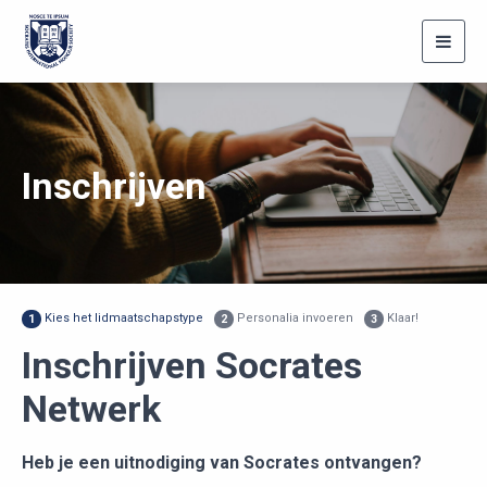
Toggl
navig
Inschrijven
Kies het lidmaatschapstype
Personalia invoeren
Klaar!
1
2
3
Inschrijven Socrates
Netwerk
Heb je een uitnodiging van Socrates ontvangen?