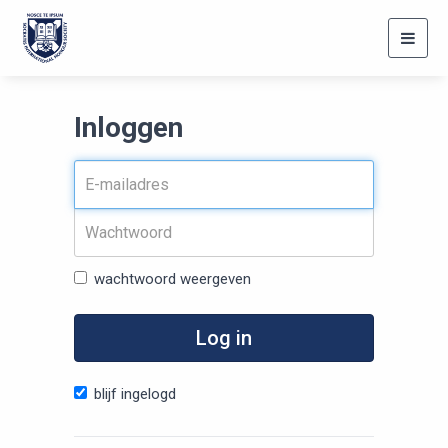
Toggl
navig
Inloggen
wachtwoord weergeven
Log in
blijf ingelogd