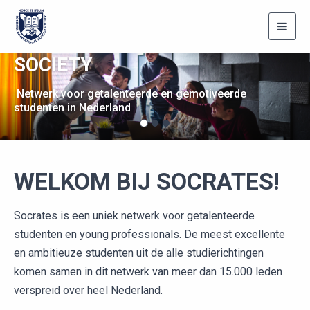
SOCRATES
Toggl
INTERNATIONAL HONOUR
navig
SOCIETY
Previous
Nex
Netwerk voor getalenteerde en gemotiveerde
studenten in Nederland
WELKOM BIJ SOCRATES!
Socrates is een uniek netwerk voor getalenteerde
studenten en young professionals. De meest excellente
en ambitieuze studenten uit de alle studierichtingen
komen samen in dit netwerk van meer dan 15.000 leden
verspreid over heel Nederland.